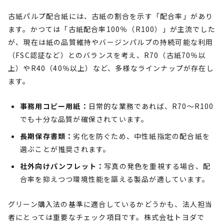
古紙パルプ配合紙には、古紙の割合を示す「配合率」があり
ます。かつては「古紙配合率100％（R100）」が主流でした
が、現在は紙の品質維持やバージンパルプの持続可能な利用
（FSC認証など）とのバランスを考え、R70（古紙70％以
上）やR40（40％以上）など、多様なラインナップが存在し
ます。
事務用コピー用紙：
日常的な業務であれば、R70〜R100
でも十分な品質が確保されています。
長期保存書類：
劣化を防ぐため、中性紙指定の配合紙を
選ぶことが推奨されます。
社外向けパンフレット：
写真の発色を重視する場合、配
合率を抑えつつ環境性能を謳える製品が適しています。
グリーン購入法の基準に適合しているかどうかも、法人担当
者にとっては重要なチェック項目です。株式会社トヨダで