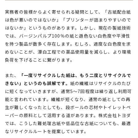
実務者の皆様からよく寄せられる疑問として、「古紙配合紙
は色が悪いのではないか」「プリンターが詰まりやすいので
はないか」というものがあります。しかし、現在の製紙技術
では、バージンパルプ100％の紙と遜色ない白色度や平滑性
を持つ製品が数多く存在します。むしろ、過度な白色度を求
めないことが、漂白工程での薬品使用量を減らし、より環境
負荷を下げることに繋がります。
また、
「一度リサイクルした紙は、もう二度とリサイクルで
きない」というのも誤解です。
紙の繊維はリサイクルのたび
に短くなっていきますが、通常5〜7回程度は繰り返し利用可
能と言われています。繊維が短くなり、通常の紙としての再
生が難しくなったとしても、段ボールの芯材やトイレットペ
ーパーの原料として活用する道があります。株式会社トヨダ
では、こうした難処理古紙や低品位な古紙についても、最適
なリサイクルルートを提案しています。