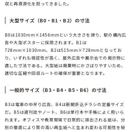
収と再資源化を担ってきました。
大型サイズ（B0・B1・B2）の寸法
B0は1030mm×1456mmという大きさを誇り、駅の構内広
告や大型ポスターに採用されます。B1は
728mm×1030mm、B2は515mm×728mmとなってお
り、いずれも視認性が高く、屋外広告や展示会での掲示物に
適した寸法である。大型紙は廃棄時にかさばりやすいため、
適切な圧縮や回収ルートの確保が重要となります。
一般的サイズ（B3・B4・B5・B6）の寸法
B3は電車の中吊り広告、B4は新聞折込チラシの定番サイズ
だ。B5は週刊誌やノート、B6は単行本や手帳によく用いら
れます。オフィスや教育現場で日常的に排出される紙は、分
別の徹底により質の高い再生紙へと生まれ変わる可能性を秘