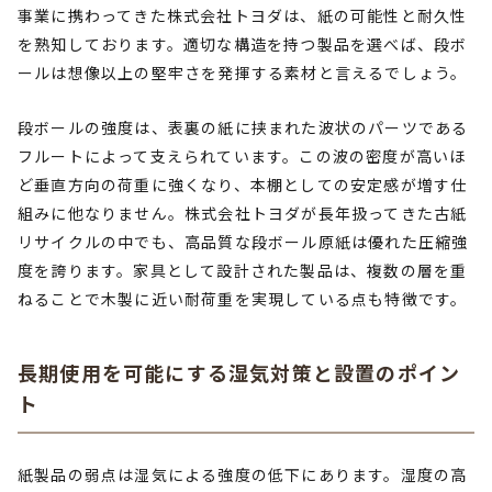
事業に携わってきた株式会社トヨダは、紙の可能性と耐久性
を熟知しております。適切な構造を持つ製品を選べば、段ボ
ールは想像以上の堅牢さを発揮する素材と言えるでしょう。
段ボールの強度は、表裏の紙に挟まれた波状のパーツである
フルートによって支えられています。この波の密度が高いほ
ど垂直方向の荷重に強くなり、本棚としての安定感が増す仕
組みに他なりません。株式会社トヨダが長年扱ってきた古紙
リサイクルの中でも、高品質な段ボール原紙は優れた圧縮強
度を誇ります。家具として設計された製品は、複数の層を重
ねることで木製に近い耐荷重を実現している点も特徴です。
長期使用を可能にする湿気対策と設置のポイン
ト
紙製品の弱点は湿気による強度の低下にあります。湿度の高