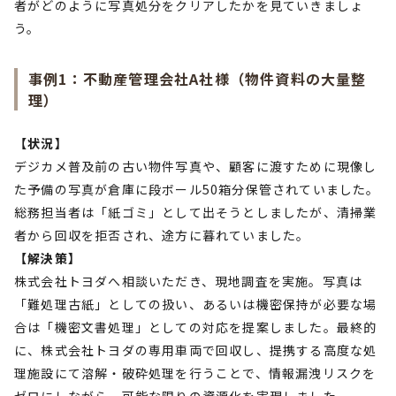
者がどのように写真処分をクリアしたかを見ていきましょ
う。
事例1：不動産管理会社A社様（物件資料の大量整
理）
【状況】
デジカメ普及前の古い物件写真や、顧客に渡すために現像し
た予備の写真が倉庫に段ボール50箱分保管されていました。
総務担当者は「紙ゴミ」として出そうとしましたが、清掃業
者から回収を拒否され、途方に暮れていました。
【解決策】
株式会社トヨダへ相談いただき、現地調査を実施。写真は
「難処理古紙」としての扱い、あるいは機密保持が必要な場
合は「機密文書処理」としての対応を提案しました。最終的
に、株式会社トヨダの専用車両で回収し、提携する高度な処
理施設にて溶解・破砕処理を行うことで、情報漏洩リスクを