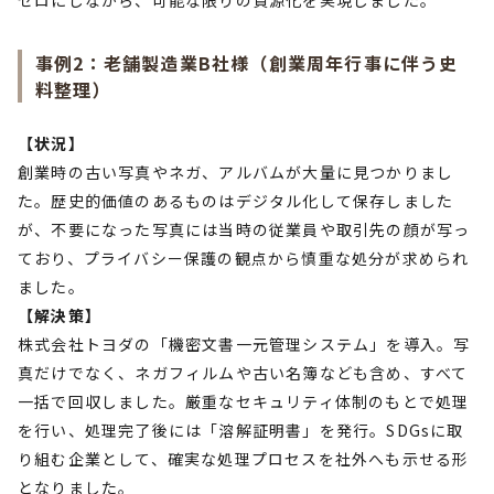
ゼロにしながら、可能な限りの資源化を実現しました。
事例2：老舗製造業B社様（創業周年行事に伴う史
料整理）
【状況】
創業時の古い写真やネガ、アルバムが大量に見つかりまし
た。歴史的価値のあるものはデジタル化して保存しました
が、不要になった写真には当時の従業員や取引先の顔が写っ
ており、プライバシー保護の観点から慎重な処分が求められ
ました。
【解決策】
株式会社トヨダの「機密文書一元管理システム」を導入。写
真だけでなく、ネガフィルムや古い名簿なども含め、すべて
一括で回収しました。厳重なセキュリティ体制のもとで処理
を行い、処理完了後には「溶解証明書」を発行。SDGsに取
り組む企業として、確実な処理プロセスを社外へも示せる形
となりました。