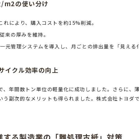
/m2の使い分け
更。これにより、購入コストを約15%削減。
従来の厚みを維持。
物一元管理システムを導入し、月ごとの排出量を「見える
リサイクル効率の向上
だけで、年間数トン単位の軽量化に成功しました。さらに
いう副次的なメリットも得られました。株式会社トヨダ
推進する製造業の「難処理古紙」対策