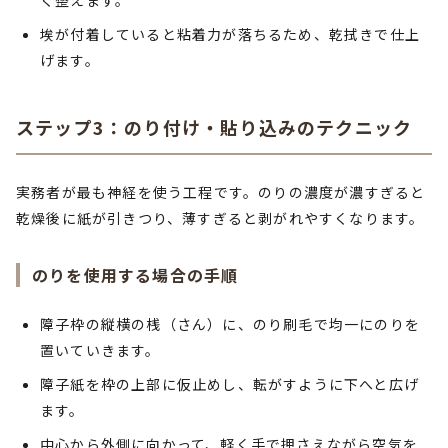
く整えます。
埃が付着していると粘着力が落ちるため、乾拭きで仕上
げます。
ステップ3：のり付け・貼り込みのテクニック
実務者が最も神経を使う工程です。のりの濃度が濃すぎると
乾燥後に紙が引きつり、薄すぎると剥がれやすくなります。
のりを使用する場合の手順
障子枠の縦横の桟（さん）に、のり刷毛で均一にのりを
置いていきます。
障子紙を枠の上部に仮止めし、転がすように下へと広げ
ます。
中心から外側に向かって、軽く手で押さえながら空気を