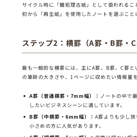
サイクル時に「難処理古紙」として扱われるこ
初から「再生紙」を使用したノートを選ぶこと
ステップ2：横罫（A罫・B罫・
最も一般的な横罫には、主にA罫、B罫、C罫
の筆跡の大きさや、1ページに収めたい情報量
A罫（普通横罫・7mm幅）：
ノートの中で
したいビジネスシーンに適しています。
B罫（中横罫・6mm幅）：
A罫よりも少し
小さめの方に人気があります。