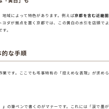
は「黄白」も
、地域によって特色があります。例えば
京都を含む近畿圏
トヨダが拠点を置く京都では、この黄白の水引を店頭で
です。
体的な手順
作業です。ここでも弔事特有の「控えめな表現」が求めら
）」
の筆ペンで書くのがマナーです。これには「涙で墨