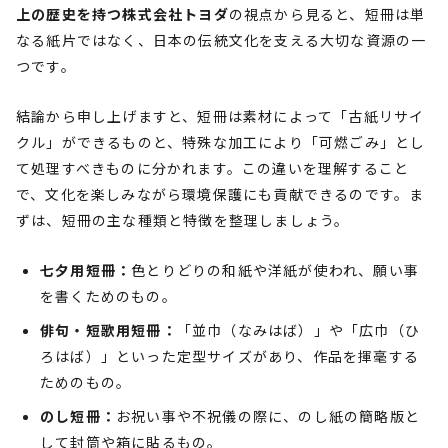
上の歴史を持つ株式会社トヨダ
の視点から見ると、短冊は単
なる紙片ではなく、日本の伝統文化を支える大切な資源の一
つです。
結論から申し上げますと、短冊は素材によって「古紙リサイ
クル」ができるものと、特殊な加工により「可燃ごみ」とし
て処理すべきものに分かれます。この違いを理解すること
で、文化を楽しみながら環境保護にも貢献できるのです。ま
ずは、短冊の主な種類と特徴を整理しましょう。
七夕用短冊：
色とりどりの和紙や洋紙が使われ、願い事
を書くためのもの。
俳句・短歌用短冊：
「並巾（なみはば）」や「広巾（ひ
ろはば）」といった定型サイズがあり、作品を揮毫する
ためのもの。
のし短冊：
お祝い事や不祝儀の際に、のし紙の簡略版と
して封筒や箱に貼るもの。