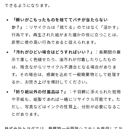
できるようになります。
「願いがこもったものを捨ててバチが当たらない
か？」
：リサイクルは「捨てる」のではなく「活かす」
行為です。再生された紙がまた誰かの役に立つことは、
非常に徳の高い行為であると捉えられます。
「汚れがひどい場合はどうすればいい？」
：長期間の展
示で激しく色褪せたり、油汚れが付着したりしたもの
は、残念ながらリサイクル不適合となる場合がありま
す。その場合は、感謝を込めて一般廃棄物として処理す
るか、お焚き上げを検討してください。
「折り紙以外の付属品は？」
：千羽鶴に添えられた短冊
や手紙も、紙製であれば一緒にリサイクル可能です。た
だし、写真などはインクの性質上、分別が必要になるこ
とがあります。
株式会社トヨダでは、廃棄物一元管理システムを提供してお