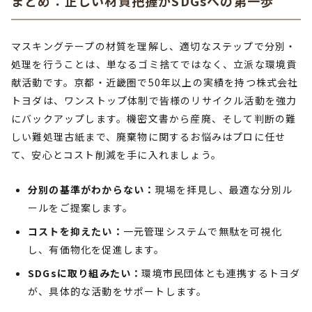
まとめ：正しい材質把握がSDGsへの第一歩
マスキングテープの材質を理解し、適切なステップで分別・
処理を行うことは、単なるゴミ捨てではなく、立派な環境貢
献活動です。京都・近畿圏で50年以上の実績を持つ株式会社
トヨダは、ワンストップ体制で皆様のリサイクル活動を強力
にバックアップします。機密文書から産廃、そして判断の難
しい難処理古紙まで、廃棄物に関するお悩みはプロに任せ
て、安心とコスト削減を手に入れましょう。
分別の基準がわからない：
現場を拝見し、最適な分別ル
ールをご提案します。
コストを抑えたい：
一元管理システムで無駄を可視化
し、有価物化を促進します。
SDGsに取り組みたい：
環境市民団体とも連携するトヨダ
が、具体的な活動をサポートします。