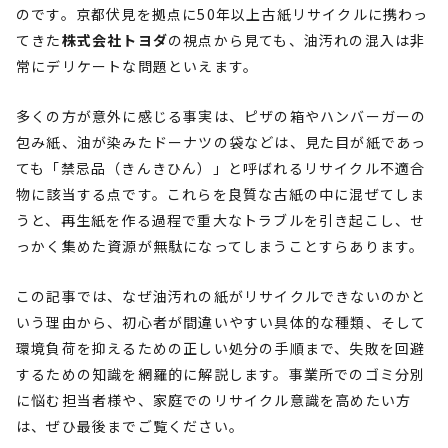
のです。京都伏見を拠点に50年以上古紙リサイクルに携わっ
てきた
株式会社トヨダ
の視点から見ても、油汚れの混入は非
常にデリケートな問題といえます。
多くの方が意外に感じる事実は、ピザの箱やハンバーガーの
包み紙、油が染みたドーナツの袋などは、見た目が紙であっ
ても「禁忌品（きんきひん）」と呼ばれるリサイクル不適合
物に該当する点です。これらを良質な古紙の中に混ぜてしま
うと、再生紙を作る過程で重大なトラブルを引き起こし、せ
っかく集めた資源が無駄になってしまうことすらあります。
この記事では、なぜ油汚れの紙がリサイクルできないのかと
いう理由から、初心者が間違いやすい具体的な種類、そして
環境負荷を抑えるための正しい処分の手順まで、失敗を回避
するための知識を網羅的に解説します。事業所でのゴミ分別
に悩む担当者様や、家庭でのリサイクル意識を高めたい方
は、ぜひ最後までご覧ください。