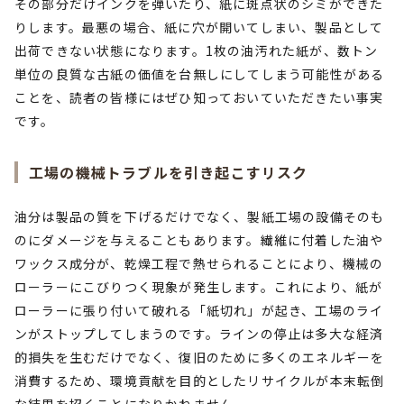
その部分だけインクを弾いたり、紙に斑点状のシミができた
りします。最悪の場合、紙に穴が開いてしまい、製品として
出荷できない状態になります。1枚の油汚れた紙が、数トン
単位の良質な古紙の価値を台無しにしてしまう可能性がある
ことを、読者の皆様にはぜひ知っておいていただきたい事実
です。
工場の機械トラブルを引き起こすリスク
油分は製品の質を下げるだけでなく、製紙工場の設備そのも
のにダメージを与えることもあります。繊維に付着した油や
ワックス成分が、乾燥工程で熱せられることにより、機械の
ローラーにこびりつく現象が発生します。これにより、紙が
ローラーに張り付いて破れる「紙切れ」が起き、工場のライ
ンがストップしてしまうのです。ラインの停止は多大な経済
的損失を生むだけでなく、復旧のために多くのエネルギーを
消費するため、環境貢献を目的としたリサイクルが本末転倒