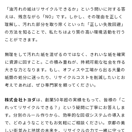
「油汚れの紙はリサイクルできるか」という問いに対する答
えは、残念ながら「NO」です。しかし、その理由を正しく
理解し、汚れた部分を取り除くといった「正しい失敗回避」
の方法を知ることで、私たちはより質の高い環境活動を行う
ことができます。
無理をして汚れた紙を混ぜるのではなく、きれいな紙を確実
に資源に回すこと。この積み重ねが、持続可能な社会を作る
大きな力となります。もし、オフィスや工場から出る大量の
紙類の処分に迷ったり、リサイクルコストを削減したいとお
考えであれば、ぜひ専門家を頼ってください。
株式会社トヨダ
は、創業50年超の実績をもって、皆様の「こ
れってリサイクルできる？」という疑問に丁寧にお答えしま
す。分別のルール作りから、効率的な回収システムの導入ま
で、どのようなことでもお気軽にご相談ください。京都の美
しい街並みと地球の未来を、リサイクルの力で一緒に守って