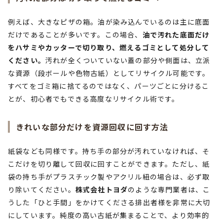
例えば、大きなピザの箱。油が染み込んでいるのは主に底面
だけであることが多いです。この場合、
油で汚れた底面だけ
をハサミやカッターで切り取り、燃えるゴミとして処分して
ください。
汚れが全くついていない蓋の部分や側面は、立派
な資源（段ボールや色物古紙）としてリサイクル可能です。
すべてをゴミ箱に捨てるのではなく、パーツごとに分けるこ
とが、初心者でもできる高度なリサイクル術です。
きれいな部分だけを資源回収に回す方法
紙袋なども同様です。持ち手の部分が汚れていなければ、そ
こだけを切り離して回収に回すことができます。ただし、紙
袋の持ち手がプラスチック製やアクリル紐の場合は、必ず取
り除いてください。
株式会社トヨダ
のような専門業者は、こ
うした「ひと手間」をかけてくださる排出者様を非常に大切
にしています。純度の高い古紙が集まることで、より効率的