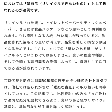
においては「禁忌品（リサイクルできないもの）」として扱
われるのが通例です。
リサイクルされた紙は、トイレットペーパーやティッシュペ
ーパー、さらには食品パッケージなどの原料として再利用さ
れます。もし原料となる古紙に強い臭いが残っていると、製
品化された後もその臭いが消えず、品質を著しく損なう原因
となるためです。しかし、すべての「臭いのある紙」がリサ
イクル不可というわけではありません。臭いの程度や種類、
そして依頼する専門業者の設備によっては、資源として活用
できる道が残されています。
京都伏見を拠点に創業50年超の歴史を持つ
株式会社トヨダ
で
は、他社では断られがちな「難処理古紙」の取り扱いも得意
としています。この記事では、比較検討中のみなさまが迷わ
ず適切な処分を選択できるよう、臭いのある紙のリサイクル
基準と、具体的な対処手順を詳しく解説します。