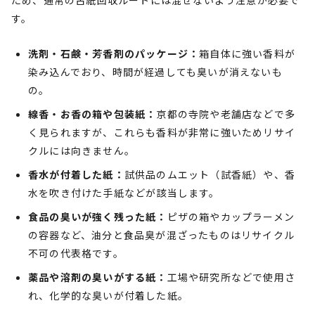
ため、通常の古紙回収ルートには混ぜないよう注意が必要で
す。
洗剤・石鹸・芳香剤のパッケージ：
箱自体に強い香料が
染み込んでおり、時間が経過しても臭いが消えないも
の。
線香・お香の箱や包装紙：
京都の寺院や老舗店などで多
く見られますが、これらも香料が非常に強いためリサイ
クルには向きません。
香水が付着した紙：
試供品のムエット（試香紙）や、香
水を吹き付けた手紙などが該当します。
食品の臭いが強く残った紙：
ピザの箱やカップラーメン
の容器など、油分と食品臭が混ざったものはリサイクル
不可の代表格です。
薬品や溶剤の臭いがする紙：
工場や研究所などで使用さ
れ、化学的な臭いが付着した紙。