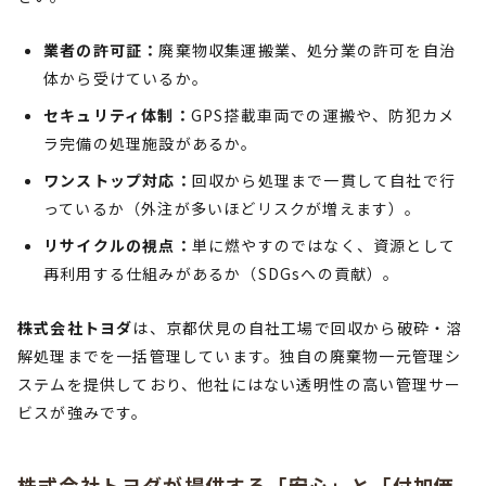
業者の許可証：
廃棄物収集運搬業、処分業の許可を自治
体から受けているか。
セキュリティ体制：
GPS搭載車両での運搬や、防犯カメ
ラ完備の処理施設があるか。
ワンストップ対応：
回収から処理まで一貫して自社で行
っているか（外注が多いほどリスクが増えます）。
リサイクルの視点：
単に燃やすのではなく、資源として
再利用する仕組みがあるか（SDGsへの貢献）。
株式会社トヨダ
は、京都伏見の自社工場で回収から破砕・溶
解処理までを一括管理しています。独自の廃棄物一元管理シ
ステムを提供しており、他社にはない透明性の高い管理サー
ビスが強みです。
株式会社トヨダが提供する「安心」と「付加価